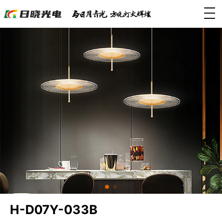
H-D07Y-033B